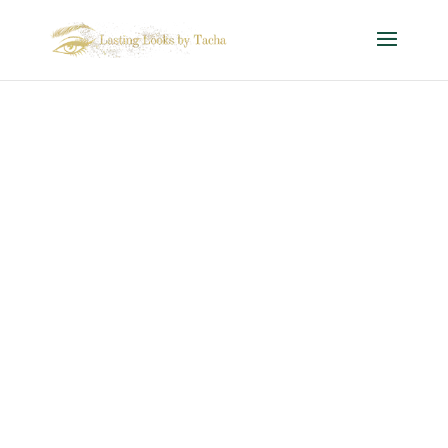
Permanente Make-up
in Maasmechelen
Inspirerende Inzichten
over PMU
Duik in de wereld van permanente make-up met