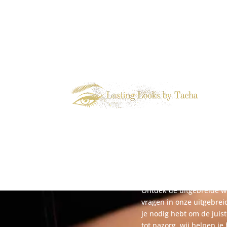
Permanent
Veelgestelde
Ontdek de uitgebreide w
vragen in onze uitgebreid
je nodig hebt om de juis
tot nazorg, wij helpen je 