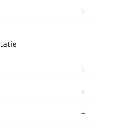
L
tatie
L
L
L