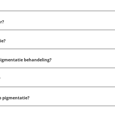
ar?
ie?
 pigmentatie behandeling?
?
p pigmentatie?