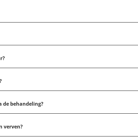
ar?
?
a de behandeling?
n verven?