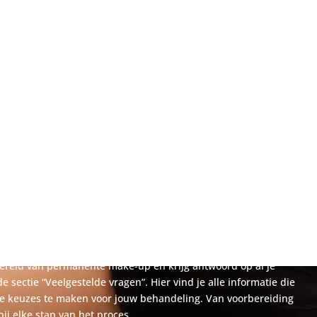
e Make-up in Maaseik
 Vragen
ereld van permanente make-up en krijg antwoord op al je
e sectie “Veelgestelde vragen”. Hier vind je alle informatie die
te keuzes te maken voor jouw behandeling. Van voorbereiding
bij elke stap van het proces.