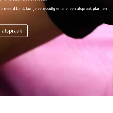
nformeerd bent, kun je eenvoudig en snel een afspraak plannen
 afspraak